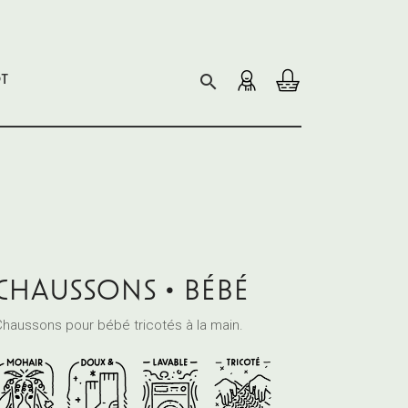

OT
CHAUSSONS • BÉBÉ
Chaussons pour bébé tricotés
à la main.