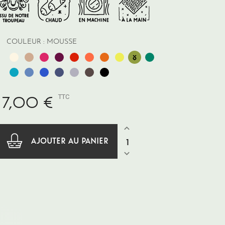
COULEUR :
MOUSSE
Naturel
Châtaignier
Fuchsia
Prune
Carmin
Corail
Safran
Réséda
Véronèse
Mousse
écru
végétal
végétal
Lagon
Indigo
Bleu
Ardoise
Gris
Marmotte
Noir
végétal
de
perle
France
17,00 €
TTC
AJOUTER AU PANIER