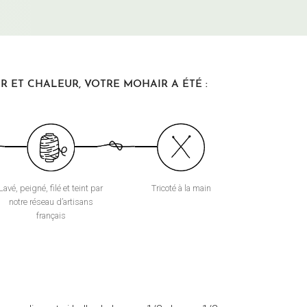
 ET CHALEUR, VOTRE MOHAIR A ÉTÉ :
Lavé, peigné, filé et teint par
Tricoté à la main
notre réseau d’artisans
français