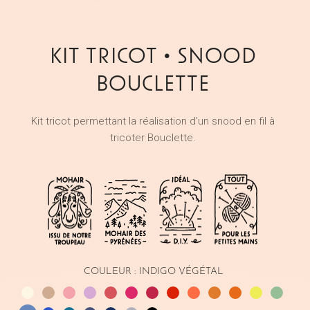
KIT TRICOT • SNOOD
BOUCLETTE
Kit tricot permettant la réalisation d'un snood en fil à
tricoter Bouclette.
COULEUR :
INDIGO VÉGÉTAL
Naturel
Châtaignier
Garance
Mauve
Framboise
Fuchsia
Grenade
Carmin
Corail
Mangue
Safran
Réséda
Sauge