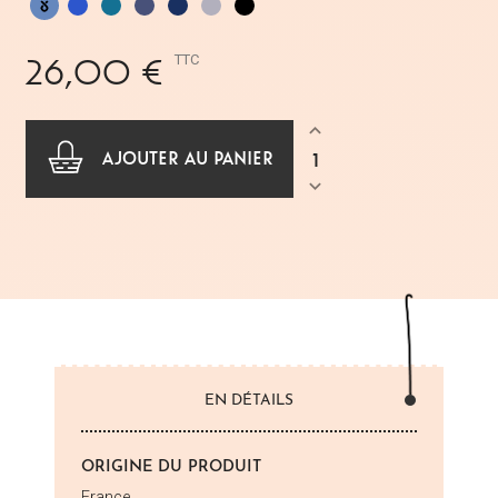
écru
végétal
végétale
végétal
Bleu
Paon
Ardoise
Bleu
Gris
Noir
Indigo
de
nuit
perle
végétal
France
26,00 €
TTC
AJOUTER AU PANIER
EN DÉTAILS
ORIGINE DU PRODUIT
France